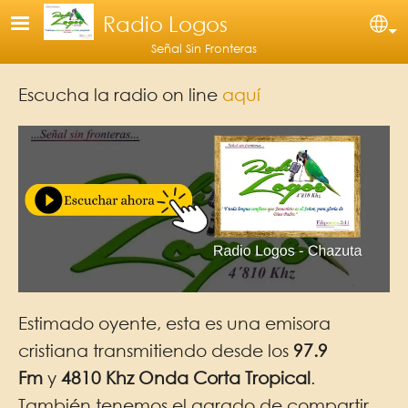
Pasar al contenido principal
Radio Logos
Se
Señal Sin Fronteras
Escucha la radio on line
aquí
Estimado oyente, esta es una emisora
cristiana transmitiendo desde los
97.9
Fm
y
4810 Khz Onda Corta Tropical
.
También tenemos el agrado de compartir